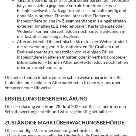
Tastaturbedienung: Die Tastaturbedienbarkeit der Webseite
ist grundsätzlich gegeben. Zentrale Funktionen – wie
beispielsweise das Anfrageformular – sind vollständig und
ohne Maus nutzbar. Einzelne interaktive Elemente,
insbesondere solche im Zusammenhang mit eingebetteten
externen Inhalten (z. B. Medienplayer, Kartendienste oder
Widgets), können derzeit jedoch noch Einschränkungen in
der Tastatursteuerung aufweisen.
Alternativtexte:Die technische Struktur der Webseite sieht
die Verwendung von Alternativtexten für Grafiken und
Bedienelemente grundsätzlich vor. In einigen Fällen –
insbesondere in älteren Inhalten oder innerhalb komplexer
Bildergalerien – können Alternativtexte jedoch noch fehlen
oder unzureichend sein.
Die betreffenden Inhalte werden schrittweise überarbeitet. Bei
fehlenden oder unklaren Alternativtexten freuen wir uns über
entsprechende Hinweise
ERSTELLUNG DIESER ERKLÄRUNG
Diese Erklärung wurde am 28. Juni 2025 auf Basis einer internen
Selbstbewertung erstellt und wird regelmäßig aktualisiert.
ZUSTÄNDIGE MARKTÜBERWACHUNGSBEHÖRDE
Die zuständige Marktüberwachungsbehörde ist die
„Marktüberwachungsstelle der Länder für die Barrierefreiheit von