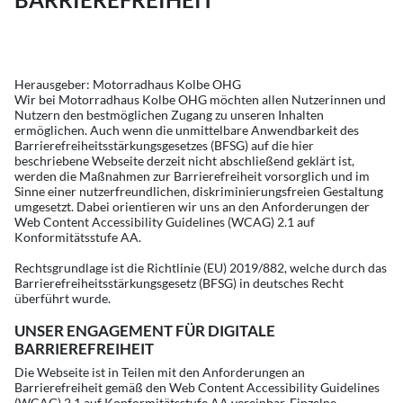
Herausgeber: Motorradhaus Kolbe OHG
Wir bei Motorradhaus Kolbe OHG möchten allen Nutzerinnen und
Nutzern den bestmöglichen Zugang zu unseren Inhalten
ermöglichen. Auch wenn die unmittelbare Anwendbarkeit des
Barrierefreiheitsstärkungsgesetzes (BFSG) auf die hier
beschriebene Webseite derzeit nicht abschließend geklärt ist,
werden die Maßnahmen zur Barrierefreiheit vorsorglich und im
Sinne einer nutzerfreundlichen, diskriminierungsfreien Gestaltung
umgesetzt. Dabei orientieren wir uns an den Anforderungen der
Web Content Accessibility Guidelines (WCAG) 2.1 auf
Konformitätsstufe AA.
Rechtsgrundlage ist die Richtlinie (EU) 2019/882, welche durch das
Barrierefreiheitsstärkungsgesetz (BFSG) in deutsches Recht
überführt wurde.
UNSER ENGAGEMENT FÜR DIGITALE
BARRIEREFREIHEIT
Die Webseite ist in Teilen mit den Anforderungen an
Barrierefreiheit gemäß den Web Content Accessibility Guidelines
(WCAG) 2.1 auf Konformitätsstufe AA vereinbar. Einzelne